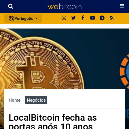
Português
português (BR)
english
español
français
italiano
deutsch
日本語
中文
Home
Negócios
русский
한국어
LocalBitcoin fecha as
العربية
portas após 10 anos
ไทย