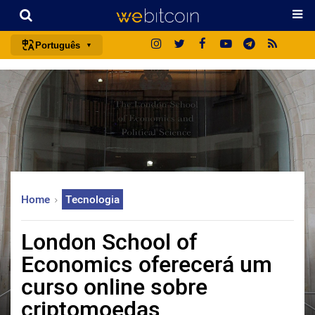
Português
português (BR)
english
español
français
italiano
deutsch
Home
Tecnologia
日本語
中文
London School of
русский
Economics oferecerá um
한국어
curso online sobre
العربية
criptomoedas
ไทย