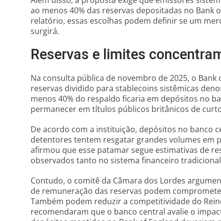
Além disso, a proposta exige que emissores sistê
ao menos 40% das reservas depositadas no Bank 
relatório, essas escolhas podem definir se um me
surgirá.
Reservas e limites concentra
Na consulta pública de novembro de 2025, o Bank
reservas dividido para stablecoins sistêmicas den
menos 40% do respaldo ficaria em depósitos no ba
permanecer em títulos públicos britânicos de cur
De acordo com a instituição, depósitos no banco c
detentores tentem resgatar grandes volumes em p
afirmou que esse patamar segue estimativas de re
observados tanto no sistema financeiro tradicion
Contudo, o comitê da Câmara dos Lordes argumenta 
de remuneração das reservas podem comprometer 
Também podem reduzir a competitividade do Reino
recomendaram que o banco central avalie o impact