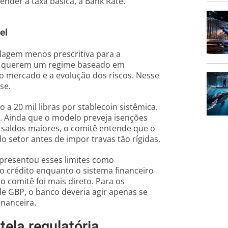
nder a taxa básica, a Bank Rate.
el
gem menos prescritiva para a
es querem um regime baseado em
 mercado e a evolução dos riscos. Nesse
se.
 a 20 mil libras por stablecoin sistêmica.
s. Ainda que o modelo preveja isenções
saldos maiores, o comitê entende que o
 setor antes de impor travas tão rígidas.
presentou esses limites como
o crédito enquanto o sistema financeiro
o comitê foi mais direto. Para os
de GBP, o banco deveria agir apenas se
inanceira.
tela regulatória