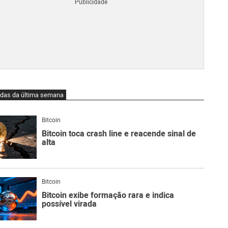
Blo
O
qu
é
Lig
Ne
do
Bit
O
idas da última semana
qu
são
Ato
Bitcoin
Sw
Bitcoin toca crash line e reacende sinal de
alta
Bitcoin
Bitcoin exibe formação rara e indica
possível virada