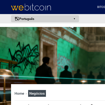
BITCO
Português
português (BR)
english
español
français
italiano
deutsch
日本語
中文
русский
Home
Negócios
한국어
العربية