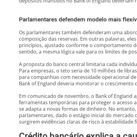
depósitos mantidos no Bank of England deveriam re
Parlamentares defendem modelo mais flexív
Os parlamentares também defenderam uma aborda
composição das reservas. Em outras palavras, el
princípios, ajustado conforme o comportamento do
sentido, a mesma lógica vale para os limites de pos
A proposta do banco central limitaria cada indivíduo
Para empresas, o teto seria de 10 milhões de libra
para companhias com necessidade operacional de 
Bank of England deveria monitorar o crescimento do
Em comunicado de novembro, o Bank of England a
ferramentas temporárias para proteger o acesso a
se adapta a novas formas de dinheiro. No entanto, 
parlamentares, dado o estágio inicial do mercado 
surgirem evidências claras de risco à estabilidade f
Crédito bancário explica a cau