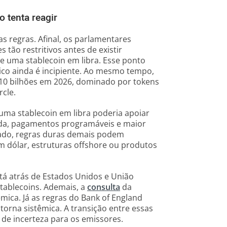
 tenta reagir
s regras. Afinal, os parlamentares
 tão restritivos antes de existir
e uma stablecoin em libra. Esse ponto
co ainda é incipiente. Ao mesmo tempo,
310 bilhões em 2026, dominado por tokens
rcle.
 uma stablecoin em libra poderia apoiar
ada, pagamentos programáveis e maior
lado, regras duras demais podem
m dólar, estruturas offshore ou produtos
tá atrás de Estados Unidos e União
tablecoins. Ademais, a
consulta
da
êmica. Já as regras do Bank of England
torna sistêmica. A transição entre essas
de incerteza para os emissores.