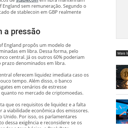
micos de
stablecoin
em libra mantenham
of England sem remuneração. Segundo o
rcado de stablecoin em GBP realmente
m a pressão
 of England propôs um modelo de
ominadas em libra. Dessa forma, pelo
Mais l
nco central. Já os outros 60% poderiam
to prazo denominados em libra.
entral oferecem liquidez imediata caso os
ouco tempo. Além disso, o banco
sgates em cenários de estresse
al quanto no mercado de criptomoedas.
que os requisitos de liquidez e a falta
a viabilidade econômica dos emissores.
 Unido. Por isso, os parlamentares
o dessa exigência e reconsidere se os