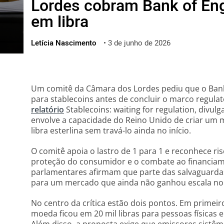
Lordes cobram Bank of Eng
ไทย
em libra
ქართული
polski
Letícia Nascimento
•
3 de junho de 2026
vietnamese
Um comitê da Câmara dos Lordes pediu que o Ban
para stablecoins antes de concluir o marco regulat
relatório
Stablecoins: waiting for regulation, divul
envolve a capacidade do Reino Unido de criar um 
libra esterlina sem travá-lo ainda no início.
O comitê apoia o lastro de 1 para 1 e reconhece ris
proteção do consumidor e o combate ao financiamen
parlamentares afirmam que parte das salvaguarda
para um mercado que ainda não ganhou escala no 
No centro da crítica estão dois pontos. Em primeir
moeda ficou em 20 mil libras para pessoas físicas 