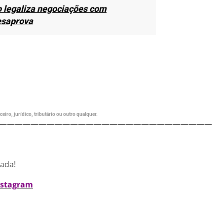
o legaliza negociações com
esaprova
eiro, jurídico, tributário ou outro qualquer.
———————————————————————————
nada!
nstagram