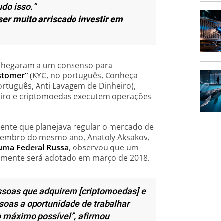
udo isso.”
 ser muito arriscado investir em
o chegaram a um consenso para
stomer”
(KYC, no português, Conheça
ortuguês, Anti Lavagem de Dinheiro),
eiro e criptomoedas executem operações
mente que planejava regular o mercado de
ezembro do mesmo ano, Anatoly Aksakov,
uma Federal Russa
, observou que um
elmente será adotado em março de 2018.
ssoas que adquirem [criptomoedas] e
soas a oportunidade de trabalhar
o máximo possível”,
afirmou