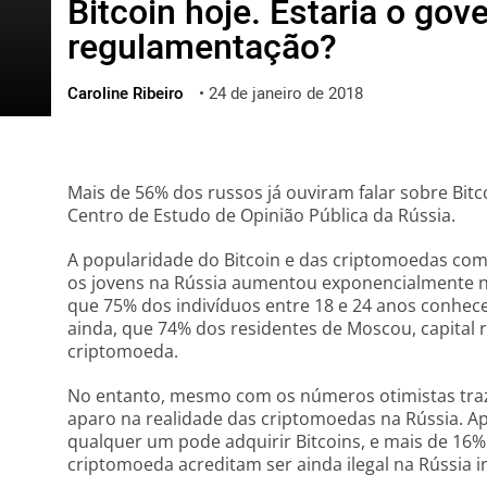
Bitcoin hoje. Estaria o gov
ไทย
regulamentação?
ქართული
polski
Caroline Ribeiro
•
24 de janeiro de 2018
vietnamese
Mais de 56% dos russos já ouviram falar sobre Bit
Centro de Estudo de Opinião Pública da Rússia.
A popularidade do Bitcoin e das criptomoedas com
os jovens na Rússia aumentou exponencialmente n
que 75% dos indivíduos entre 18 e 24 anos conhece
ainda, que 74% dos residentes de Moscou, capital 
criptomoeda.
No entanto, mesmo com os números otimistas traz
aparo na realidade das criptomoedas na Rússia. 
qualquer um pode adquirir Bitcoins, e mais de 16%
criptomoeda acreditam ser ainda ilegal na Rússia in