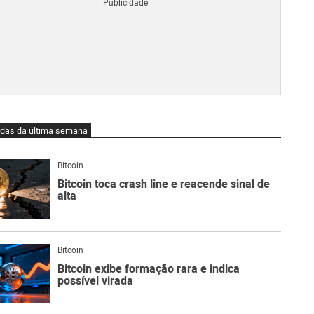
Blo
O
qu
é
Lig
Ne
do
Bit
O
idas da última semana
qu
são
Ato
Bitcoin
Sw
Bitcoin toca crash line e reacende sinal de
alta
Bitcoin
Bitcoin exibe formação rara e indica
possível virada