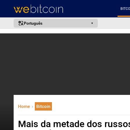
BITCO
Português
português (BR)
english
español
français
italiano
deutsch
日本語
中文
Home
Bitcoin
русский
한국어
Mais da metade dos russo
العربية