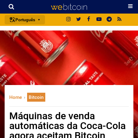
Português
português (BR)
english
español
français
italiano
deutsch
日本語
Home
Bitcoin
中文
русский
Máquinas de venda
한국어
automáticas da Coca-Cola
العربية
agora aceitam Bitcoin
ไทย