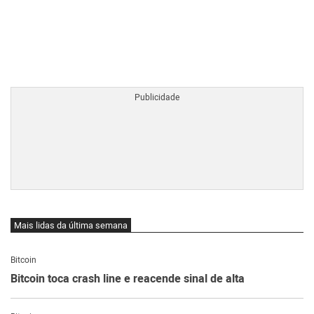
BTCBRL Cotação
por TradingVie
Mais lidas da última semana
Bitcoin
Bitcoin toca crash line e reacende sinal de alta