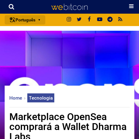
Português
português (BR)
english
español
français
italiano
deutsch
日本語
Home
Tecnologia
中文
русский
Marketplace OpenSea
한국어
comprará a Wallet Dharma
العربية
Labs
ไทย