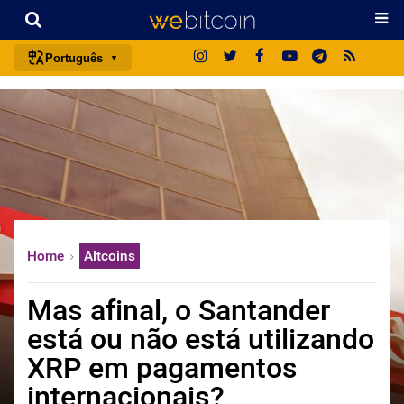
Português
português (BR)
english
español
français
italiano
deutsch
Home
Altcoins
日本語
中文
Mas afinal, o Santander
русский
está ou não está utilizando
한국어
XRP em pagamentos
العربية
internacionais?
ไทย