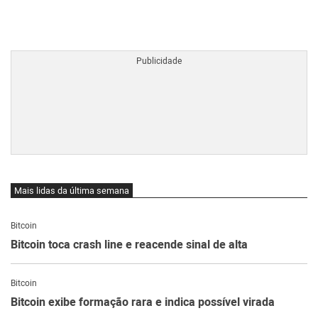
BTCBRL Cotação
por TradingVie
Mais lidas da última semana
Bitcoin
Bitcoin toca crash line e reacende sinal de alta
Bitcoin
Bitcoin exibe formação rara e indica possível virada