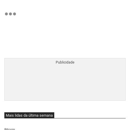
BTCBRL Cotação
por TradingVie
Mais lidas da última semana
Bitcoin