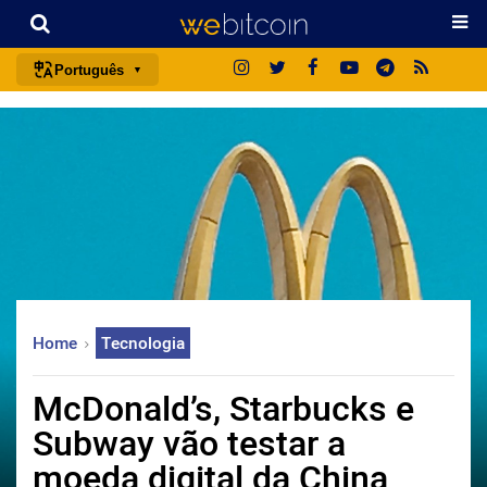
Português
português (BR)
english
español
français
italiano
deutsch
日本語
Home
Tecnologia
中文
русский
McDonald’s, Starbucks e
한국어
Subway vão testar a
العربية
moeda digital da China
ไทย