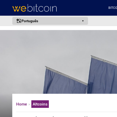
BITCO
Português
português (BR)
english
español
français
italiano
deutsch
日本語
中文
русский
Home
Altcoins
한국어
العربية