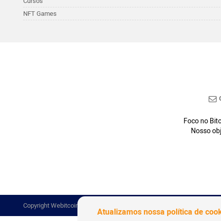
Cursos
NFT Games
C
Foco no Bitc
Nosso obj
Copyright Webitcoin 2018 - Todos os Direitos Reservados
Atualizamos nossa política de coo