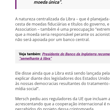
moeda única”.
A natureza centralizada da Libra – que é planejad
cesta de moedas fiduciárias e títulos do governo, 
Association – também é uma preocupação “extrema
que a moeda seria responsável perante os acionist
não será apoiada por um banco central.
Veja também:
Presidente do Banco da Inglaterra recomen
“semelhante à libra”
Ele disse ainda que a Libra está sendo lançada pe
explicar diante dos legisladores dos Estados Unid
às nossas democracias resultantes do tratamento
mídia social”.
Mersch pediu aos reguladores da UE que incluam a 
acrescentando que a cooperação internacional é n
percebidos do projeto dessa criptomoeda.