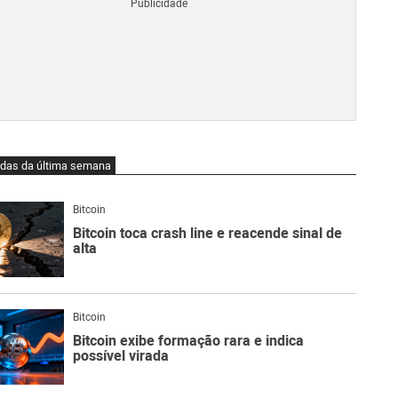
Blo
O
qu
é
Lig
Ne
do
Bit
O
idas da última semana
qu
são
Ato
Bitcoin
Sw
Bitcoin toca crash line e reacende sinal de
alta
Bitcoin
Bitcoin exibe formação rara e indica
possível virada