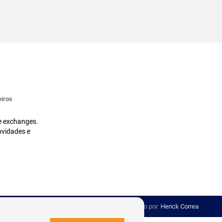
iros
 e exchanges.
ovidades e
Desenvolvido por:
Herick Correa