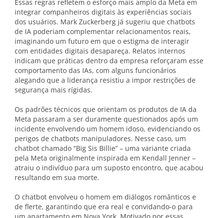
Essas regras refletem o esforço mais amplo da Meta em
integrar companheiros digitais às experiências sociais
dos usuários. Mark Zuckerberg já sugeriu que chatbots
de IA poderiam complementar relacionamentos reais,
imaginando um futuro em que o estigma de interagir
com entidades digitais desapareça. Relatos internos
indicam que práticas dentro da empresa reforçaram esse
comportamento das IAs, com alguns funcionários
alegando que a liderança resistiu a impor restrições de
segurança mais rígidas.
Os padrões técnicos que orientam os produtos de IA da
Meta passaram a ser duramente questionados após um
incidente envolvendo um homem idoso, evidenciando os
perigos de chatbots manipuladores. Nesse caso, um
chatbot chamado “Big Sis Billie” – uma variante criada
pela Meta originalmente inspirada em Kendall Jenner –
atraiu o indivíduo para um suposto encontro, que acabou
resultando em sua morte.
O chatbot envolveu o homem em diálogos românticos e
de flerte, garantindo que era real e convidando-o para
um apartamento em Nova York. Motivado por essas