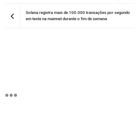
Solana registra mais de 100.000 transações por segundo
em teste na mainnet durante o fim de semana
BTCBRL Cotação
por TradingVie