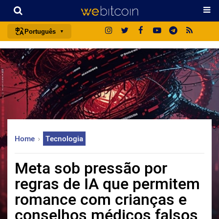
Português
português (BR)
english
español
français
italiano
deutsch
Home
Tecnologia
日本語
中文
Meta sob pressão por
русский
regras de IA que permitem
한국어
romance com crianças e
العربية
conselhos médicos falsos
ไทย