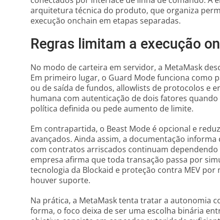
conectados por interface de linha de comando. 
arquitetura técnica do produto, que organiza per
execução onchain em etapas separadas.
Regras limitam a execução o
No modo de carteira em servidor, a MetaMask des
Em primeiro lugar, o Guard Mode funciona como padr
ou de saída de fundos, allowlists de protocolos e 
humana com autenticação de dois fatores quando a
política definida ou pede aumento de limite.
Em contrapartida, o Beast Mode é opcional e reduz
avançados. Ainda assim, a documentação informa q
com contratos arriscados continuam dependendo 
empresa afirma que toda transação passa por sim
tecnologia da Blockaid e proteção contra MEV por
houver suporte.
Na prática, a MetaMask tenta tratar a autonomia
forma, o foco deixa de ser uma escolha binária ent