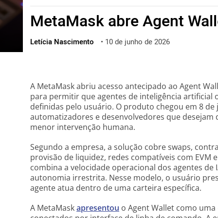
ไทย
MetaMask abre Agent Walle
ქართული
polski
Letícia Nascimento
•
10 de junho de 2026
vietnamese
A MetaMask abriu acesso antecipado ao Agent Walle
para permitir que agentes de inteligência artifici
definidas pelo usuário. O produto chegou em 8 de 
automatizadores e desenvolvedores que desejam d
menor intervenção humana.
Segundo a empresa, a solução cobre swaps, contra
provisão de liquidez, redes compatíveis com EVM e
combina a velocidade operacional dos agentes de 
autonomia irrestrita. Nesse modelo, o usuário pre
agente atua dentro de uma carteira específica.
A MetaMask
apresentou
o Agent Wallet como uma c