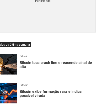
Blo
O
qu
é
Lig
Ne
do
Bit
O
idas da última semana
qu
são
Ato
Bitcoin
Sw
Bitcoin toca crash line e reacende sinal de
alta
Bitcoin
Bitcoin exibe formação rara e indica
possível virada