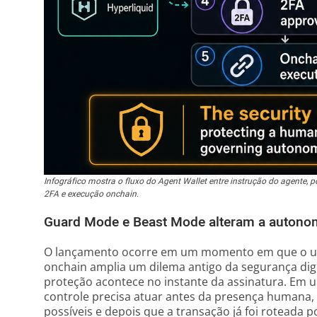
Infográfico mostra o fluxo do Agent Wallet entre instrução do agente, p
2FA e execução onchain.
Guard Mode e Beast Mode alteram a autono
O lançamento ocorre em um momento em que o u
onchain amplia um dilema antigo da segurança digita
proteção acontece no instante da assinatura. Em um
controle precisa atuar antes da presença humana
possíveis e depois que a transação já foi roteada 