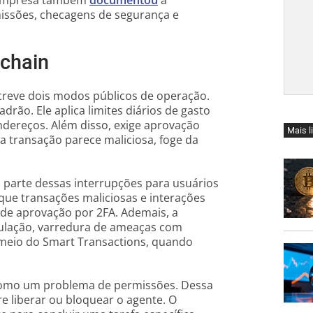
A empresa também
documentou
a
missões, checagens de segurança e
nchain
creve dois modos públicos de operação.
ão. Ele aplica limites diários de gasto
endereços. Além disso, exige aprovação
Mais l
 transação parece maliciosa, foge da
 parte dessas interrupções para usuários
ue transações maliciosas e interações
de aprovação por 2FA. Ademais, a
ulação, varredura de ameaças com
 meio do Smart Transactions, quando
 como um problema de permissões. Dessa
re liberar ou bloquear o agente. O