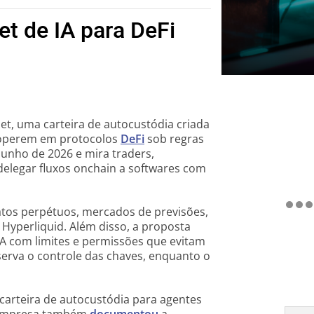
t de IA para DeFi
t, uma carteira de autocustódia criada
al operem em protocolos
DeFi
sob regras
junho de 2026 e mira traders,
elegar fluxos onchain a softwares com
tos perpétuos, mercados de previsões,
 Hyperliquid. Além disso, a proposta
IA com limites e permissões que evitam
serva o controle das chaves, enquanto o
arteira de autocustódia para agentes