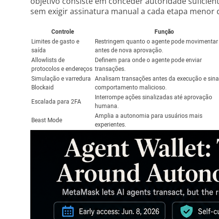
objetivo consiste em conceder autoridade suficient
sem exigir assinatura manual a cada etapa menor d
Controle
Função
Limites de gasto e
Restringem quanto o agente pode movimentar
saída
antes de nova aprovação.
Allowlists de
Definem para onde o agente pode enviar
protocolos e endereços
transações.
Simulação e varredura
Analisam transações antes da execução e sin
Blockaid
comportamento malicioso.
Interrompe ações sinalizadas até aprovação
Escalada para 2FA
humana.
Amplia a autonomia para usuários mais
Beast Mode
experientes.