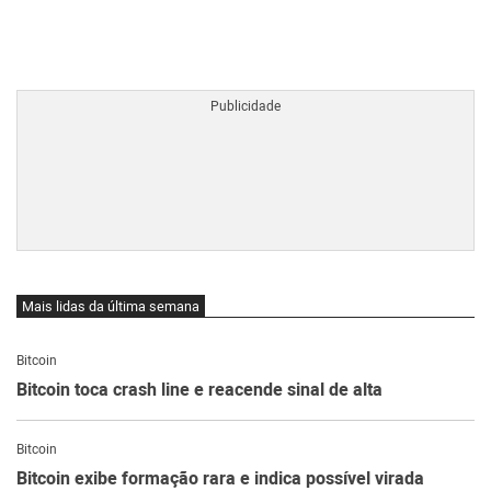
BTCBRL Cotação
por TradingVie
Mais lidas da última semana
Bitcoin
Bitcoin toca crash line e reacende sinal de alta
Bitcoin
Bitcoin exibe formação rara e indica possível virada