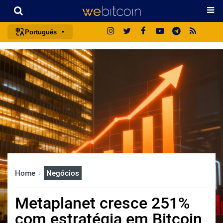
Português
português (BR)
english
español
français
italiano
deutsch
日本語
中文
Home
Negócios
русский
한국어
Metaplanet cresce 251%
العربية
com estratégia em Bitcoin
ไทย