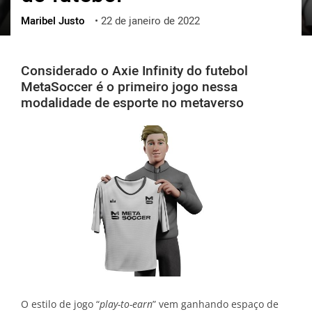
Maribel Justo
•
22 de janeiro de 2022
ქართული
polski
vietnamese
Considerado o Axie Infinity do futebol
MetaSoccer é o primeiro jogo nessa
modalidade de esporte no metaverso
O estilo de jogo “
play-to-earn
” vem ganhando espaço de