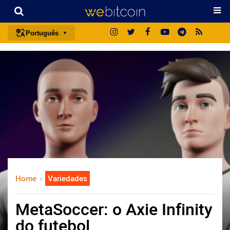
Português
português (BR)
english
español
français
italiano
deutsch
日本語
中文
Home
Variedades
русский
한국어
MetaSoccer: o Axie Infinity
العربية
do futebol
ไทย