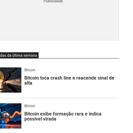
Blo
O
qu
é
Lig
Ne
do
Bit
O
idas da última semana
qu
são
Ato
Bitcoin
Sw
Bitcoin toca crash line e reacende sinal de
alta
Bitcoin
Bitcoin exibe formação rara e indica
possível virada