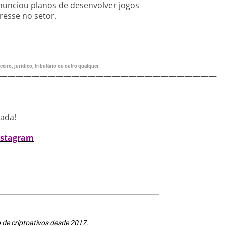
anunciou planos de desenvolver jogos
resse no setor.
eiro, jurídico, tributário ou outro qualquer.
———————————————————————————
nada!
nstagram
de criptoativos desde 2017.