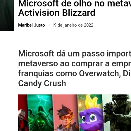
Microsoft de olho no met
ไทย
Activision Blizzard
ქართული
polski
Maribel Justo
•
19 de janeiro de 2022
vietnamese
Microsoft dá um passo import
metaverso ao comprar a empr
franquias como Overwatch, Dia
Candy Crush