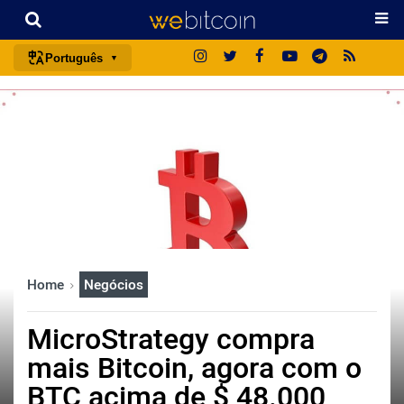
Português
português (BR)
english
español
français
italiano
deutsch
日本語
Home
Negócios
中文
русский
MicroStrategy compra
한국어
mais Bitcoin, agora com o
العربية
BTC acima de $ 48.000
ไทย