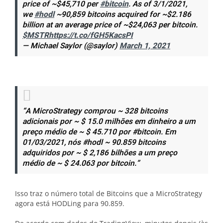
price of ~$45,710 per
#bitcoin
. As of 3/1/2021,
we
#hodl
~90,859 bitcoins acquired for ~$2.186
billion at an average price of ~$24,063 per bitcoin.
$MSTR
https://t.co/fGH5KacsPI
— Michael Saylor (@saylor)
March 1, 2021
“A MicroStrategy comprou ~ 328 bitcoins
adicionais por ~ $ 15.0 milhões em dinheiro a um
preço médio de ~ $ 45.710 por #bitcoin. Em
01/03/2021, nós #hodl ~ 90.859 bitcoins
adquiridos por ~ $ 2,186 bilhões a um preço
médio de ~ $ 24.063 por bitcoin.”
Isso traz o número total de Bitcoins que a MicroStrategy
agora está HODLing para 90.859.