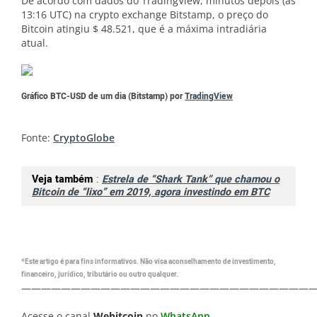
De acordo com dados do TradingView, minutos depois (às
13:16 UTC) na crypto exchange Bitstamp, o preço do
Bitcoin atingiu $ 48.521, que é a máxima intradiária
atual.
Gráfico BTC-USD de um dia (Bitstamp) por
TradingView
Fonte:
CryptoGlobe
Veja também
:
Estrela de “Shark Tank” que chamou o
Bitcoin de “lixo” em 2019, agora investindo em BTC
*Este artigo é para fins informativos. Não visa aconselhamento de investimento,
financeiro, jurídico, tributário ou outro qualquer.
—————————————————————————————
Acesse o canal
Webitcoin
no
WhatsApp