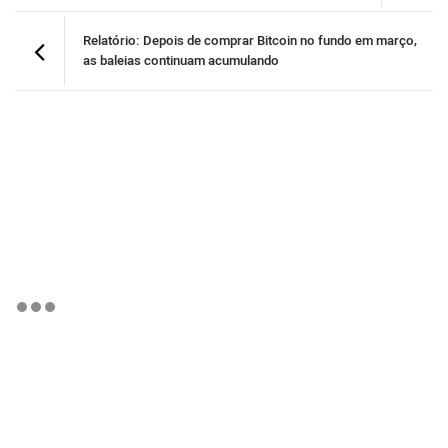
Relatório: Depois de comprar Bitcoin no fundo em março,
as baleias continuam acumulando
BTCBRL Cotação
por TradingVie