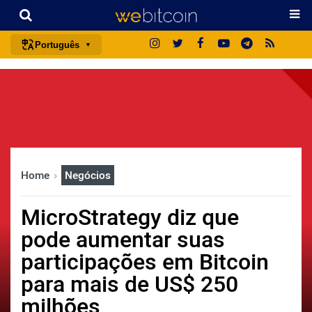
Português
português (BR)
english
español
français
italiano
Home
Negócios
deutsch
日本語
MicroStrategy diz que
中文
pode aumentar suas
русский
participações em Bitcoin
한국어
para mais de US$ 250
العربية
milhões
ไทย