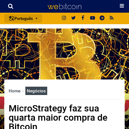
Português
português (BR)
english
español
français
italiano
deutsch
日本語
Home
Negócios
中文
русский
MicroStrategy faz sua
한국어
quarta maior compra de
العربية
Bitcoin
ไทย