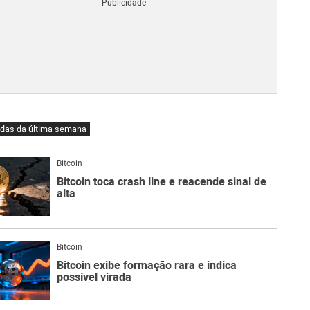
Blo
O
qu
é
Lig
Ne
do
Bit
O
idas da última semana
qu
são
Ato
Bitcoin
Sw
Bitcoin toca crash line e reacende sinal de
alta
Bitcoin
Bitcoin exibe formação rara e indica
possível virada