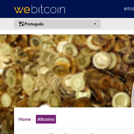
BITCO
Português
português (BR)
english
español
français
italiano
deutsch
日本語
中文
русский
Home
Altcoins
한국어
العربية