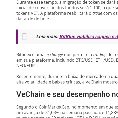
Durante esse tempo, a migração de token se dará 
inicial de conversão dos fundos será 1:100, o que 
tokens VET. A plataforma reabilitará o
trade
com os 
da tarde de hoje.
Leia mais:
BitBlue viabiliza saques e 
Bitfinex é uma
exchange
que permite o
trading
de to
em sua plataforma, incluindo BTC/USD, ETH/USD,
NEO/EUR.
Recentemente, durante a baixa do mercado na qu
alta volatilidade e baixas críticas, a VeChain mostr
VeChain e seu desempenho n
Segundo o CoinMarketCap, no momento em que esta
um avanço de 31,03% na semana passada, e 11,88% 
tokens dentre os 20 maiores, IOTA e DASH, tamb