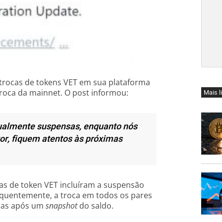
 trocas de tokens VET em sua plataforma
troca da mainnet. O post informou:
Mais l
tualmente suspensas, enquanto nós
vor, fiquem atentos às próximas
as de token VET incluíram a suspensão
quentemente, a troca em todos os pares
adas após um
snapshot
do saldo.