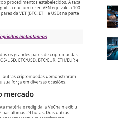
sob procedimentos estabelecidos. A taxa
significa que um token VEN equivale a 100
pares da VET (BTC, ETH e USD) na parte
depósitos instantâneos
dos os grandes pares de criptomoedas
 EOS/USD, ETC/USD, BTC/EUR, ETH/EUR e
al outras criptomoedas demonstraram
ou sua força em diversas ocasiões.
o mercado
 matéria é redigida, a VeChain exibiu
nas últimas 24 horas. Dois outros
ém apresentaram um crescimento