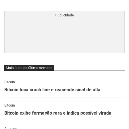
BTCBRL Cotação
por TradingVie
Mais lidas da última semana
Bitcoin
Bitcoin toca crash line e reacende sinal de alta
Bitcoin
Bitcoin exibe formação rara e indica possível virada
Altcoins