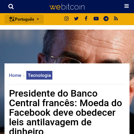
Português
português (BR)
english
español
français
italiano
Home
Tecnologia
deutsch
日本語
Presidente do Banco
中文
Central francês: Moeda do
русский
Facebook deve obedecer
한국어
leis antilavagem de
العربية
dinheiro
ไทย