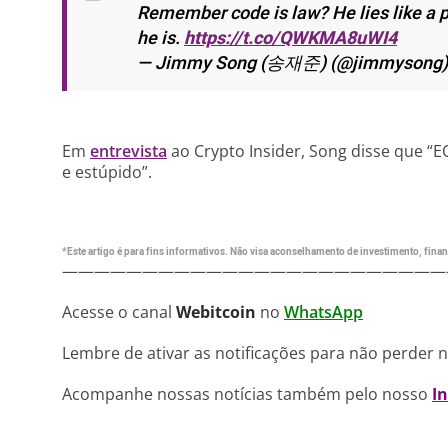
Remember code is law? He lies like a po
he is.
https://t.co/QWKMA8uWI4
— Jimmy Song (송재준) (@jimmysong
Em
entrevista
ao Crypto Insider, Song disse que 
e estúpido”.
*Este artigo é para fins informativos. Não visa aconselhamento de investimento, financ
————————————————————————
Acesse o canal
Webitcoin
no
WhatsApp
Lembre de ativar as notificações para não perder 
Acompanhe nossas notícias também pelo nosso
I