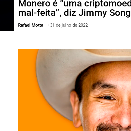
Monero é “uma criptomoeda
ไทย
mal-feita”, diz Jimmy Song
ქართული
polski
Rafael Motta
•
31 de julho de 2022
vietnamese