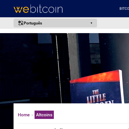
BITCO
Português
português (BR)
english
español
français
italiano
deutsch
日本語
中文
русский
Home
Altcoins
한국어
العربية