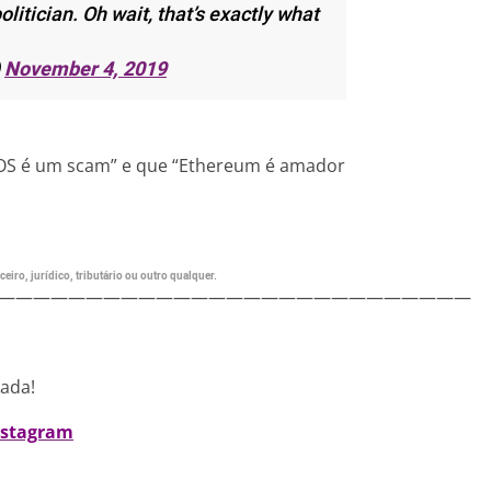
litician. Oh wait, that’s exactly what
)
November 4, 2019
“EOS é um scam” e que “Ethereum é amador
eiro, jurídico, tributário ou outro qualquer.
———————————————————————————
nada!
nstagram