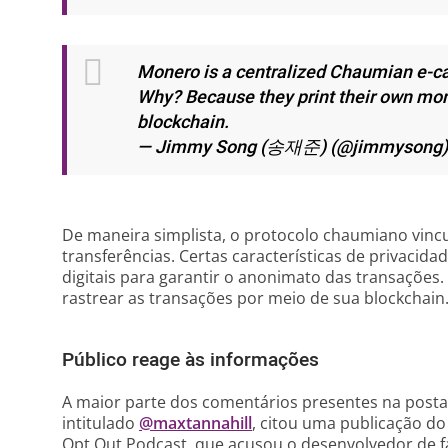
Monero is a centralized Chaumian e-ca
Why? Because they print their own mo
blockchain.
— Jimmy Song (송재준) (@jimmysong
De maneira simplista, o protocolo chaumiano vincu
transferências. Certas características de privacida
digitais para garantir o anonimato das transaçõe
rastrear as transações por meio de sua blockchain
Público reage às informações
A maior parte dos comentários presentes na post
intitulado
@maxtannahill
, citou uma publicação do
Opt Out Podcast, que acusou o desenvolvedor de f