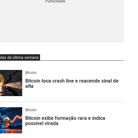
Blo
O
qu
é
Lig
Ne
do
Bit
O
idas da última semana
qu
são
Ato
Bitcoin
Sw
Bitcoin toca crash line e reacende sinal de
alta
Bitcoin
Bitcoin exibe formação rara e indica
possível virada