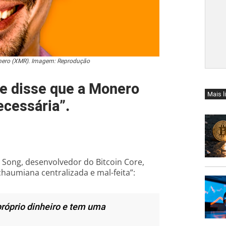
onero (XMR). Imagem: Reprodução
re disse que a Monero
Mais l
ecessária”.
y Song, desenvolvedor do Bitcoin Core,
aumiana centralizada e mal-feita”:
róprio dinheiro e tem uma