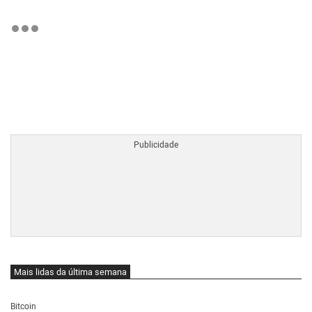
BTCBRL Cotação
por TradingVie
Mais lidas da última semana
Bitcoin