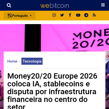
Português
português (BR)
english
español
français
italiano
Home
Tecnologia
deutsch
日本語
Money20/20 Europe 2026
中文
coloca IA, stablecoins e
русский
disputa por infraestrutura
한국어
financeira no centro do
العربية
setor
ไทย