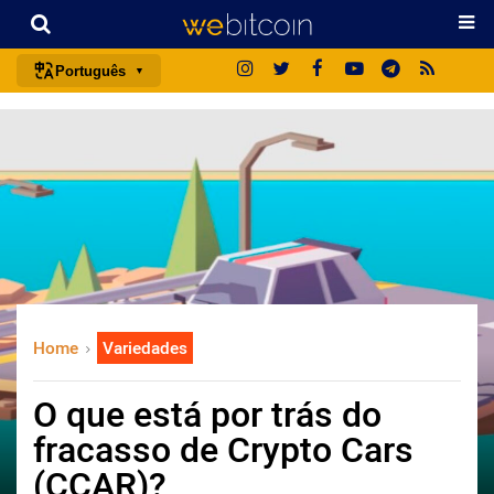
Português
português (BR)
english
español
français
italiano
deutsch
日本語
Home
Variedades
中文
русский
O que está por trás do
한국어
fracasso de Crypto Cars
العربية
(CCAR)?
ไทย