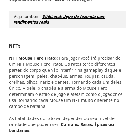
Veja também:
WidiLand: Jogo de fazenda com
rendimentos reais
NFTs
NFT Mouse Hero (rato)
: Para jogar você irá precisar de
um NFT Mouse Hero (rato). Os ratos terão diferentes
partes do corpo que vão interfirir na gameplay daquele
personagem: peles, chapéus, armas, roupas, cauda, ​​
orelhas, olhos, nariz e dentes. Tornando cada um deles
único. A pele, o chapéu e a arma do Mouse Hero
determinam o estilo de jogo e afetam como o jogador os
usa, tornando cada Mouse um NFT muito diferente no
campo de batalha.
As habilidades do rato vai depender do seu nível de
raridade que podem ser:
Comuns, Raras, Épicas ou
Lendárias.