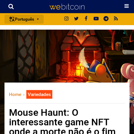
Português
português (BR)
english
español
français
italiano
deutsch
日本語
Home
Variedades
中文
русский
Mouse Haunt: O
한국어
interessante game NFT
العربية
onde a morte não é o fim
ไทย