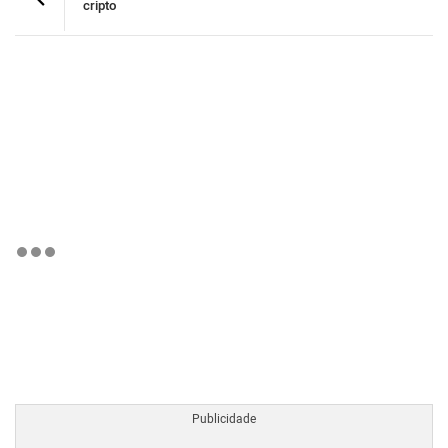
cripto
BTCBRL Cotação
por TradingVie