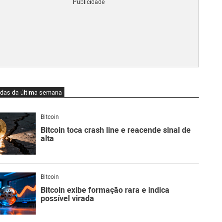
Blo
O
qu
é
Lig
Ne
do
Bit
O
idas da última semana
qu
são
Ato
Bitcoin
Sw
Bitcoin toca crash line e reacende sinal de
alta
Bitcoin
Bitcoin exibe formação rara e indica
possível virada