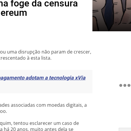
a foge da censura
thereum
ou uma disrupção não param de crescer,
escentado à esta lista.
pagamento adotam a tecnologia xVia
dades associadas com moedas digitais, a
too.
equim, tentou esclarecer um caso de
 há 20 anos, muito antes dela se