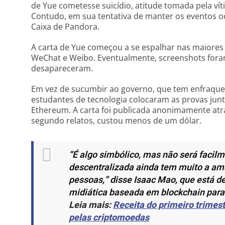
de Yue cometesse suicídio, atitude tomada pela vít
Contudo, em sua tentativa de manter os eventos oc
Caixa de Pandora.
A carta de Yue começou a se espalhar nas maiores
WeChat e Weibo. Eventualmente, screenshots for
desapareceram.
Em vez de sucumbir ao governo, que tem enfraqu
estudantes de tecnologia colocaram as provas ju
Ethereum. A carta foi publicada anonimamente atr
segundo relatos, custou menos de um dólar.
“É algo simbólico, mas não será facil
descentralizada ainda tem muito a am
pessoas,”
disse Isaac Mao, que está 
midiática baseada em
blockchain
para
Leia mais:
Receita do primeiro trimes
pelas criptomoedas