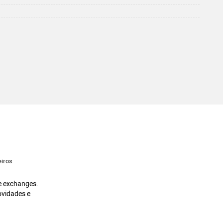
iros
 e exchanges.
ovidades e