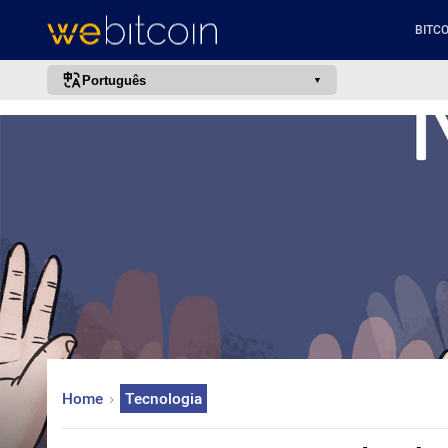
BITCO
Português
português (BR)
english
español
français
italiano
deutsch
日本語
中文
русский
Home
Tecnologia
한국어
العربية