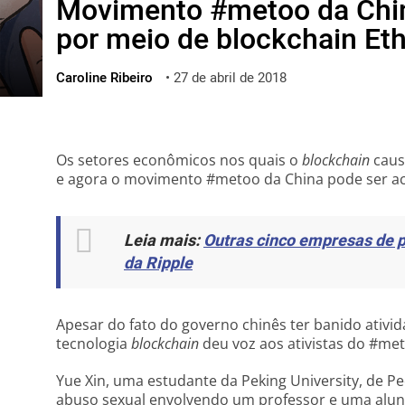
Movimento #metoo da Chin
ไทย
por meio de blockchain E
ქართული
polski
Caroline Ribeiro
•
27 de abril de 2018
vietnamese
Os setores econômicos nos quais o
blockchain
caus
e agora o movimento #metoo da China pode ser acr
Leia mais:
Outras cinco empresas de 
da Ripple
Apesar do fato do governo chinês ter banido ativi
tecnologia
blockchain
deu voz aos ativistas do #me
Yue Xin, uma estudante da Peking University, de P
abuso sexual envolvendo um professor e uma aluna