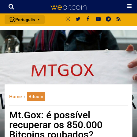
Português
português (BR)
english
español
français
italiano
deutsch
日本語
Home
Bitcoin
中文
русский
Mt.Gox: é possível
한국어
recuperar os 850.000
العربية
Bitcoins roubados?
ไทย