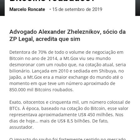
Marcelo Roncate
•
15 de setembro de 2019
ქართული
polski
vietnamese
Advogado Alexander Zheleznikov, sócio da
ZP Legal, acredita que sim
Detentora de 70% de todo o volume de negociação em
Bitcoin no ano de 2014, a Mt.Gox viu seu mundo
desmoronar com um roubo que, na cotação atual, seria
bilionário. Lançada em 2010 e sediada em Shibuya, no
Japão, a Mt.Gox era a maior exchange do mundo até o
momento em que teve um número aproximado de
850.000 mil Bitcoins roubados.
Exato, oitocentos e cinquenta mil, um número colossal de
BTCs. À época, baseado na cotação do Bitcoin, esse valor
representava aproximadamente US$ 450 milhões. Nos
dias de hoje… mais de US$ 8,5 bilhões. De fato,
assustador.
O impacto do roubo foi fortemente sentido no mercado.