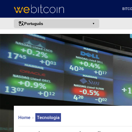
BITCO
Português
português (BR)
english
español
français
italiano
deutsch
日本語
中文
русский
Home
Tecnologia
한국어
العربية