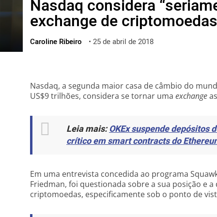
Nasdaq considera “seriame
ไทย
exchange de criptomoeda
ქართული
polski
Caroline Ribeiro
•
25 de abril de 2018
vietnamese
Nasdaq, a segunda maior casa de câmbio do mund
US$9 trilhões, considera se tornar uma
exchange
as
Leia mais:
OKEx suspende depósitos d
crítico em smart contracts do Ethere
Em uma entrevista concedida ao programa Squawk
Friedman, foi questionada sobre a sua posição e 
criptomoedas, especificamente sob o ponto de vis