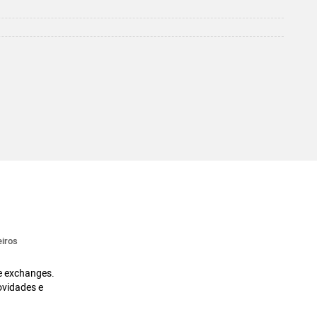
iros
 e exchanges.
ovidades e