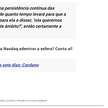
na persistência contínua das
e quanto tempo levará para que a
ara ela e disser, ‘nós queremos
te âmbito?’, então certamente a
 Nasdaq adentrar a esfera? Conta aí!
s sete dias: Cardano
eiro, jurídico, tributário ou outro qualquer.
———————————————————————————