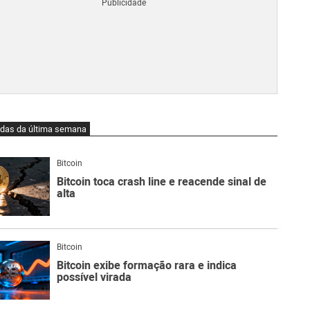
Blo
O
qu
é
Lig
Ne
do
Bit
O
idas da última semana
qu
são
Ato
Bitcoin
Sw
Bitcoin toca crash line e reacende sinal de
alta
Bitcoin
Bitcoin exibe formação rara e indica
possível virada