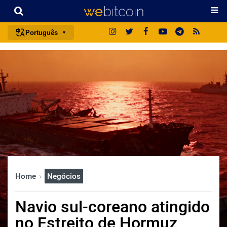
Português
português (BR)
english
español
français
italiano
deutsch
日本語
中文
Home
Negócios
русский
한국어
Navio sul-coreano atingido
العربية
no Estreito de Hormuz
ไทย