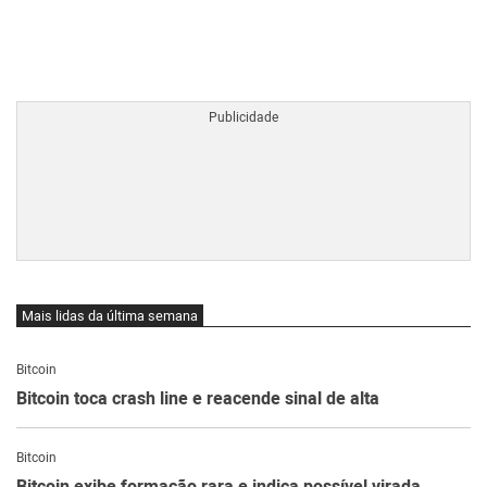
BTCBRL Cotação
por TradingVie
Mais lidas da última semana
Bitcoin
Bitcoin toca crash line e reacende sinal de alta
Bitcoin
Bitcoin exibe formação rara e indica possível virada