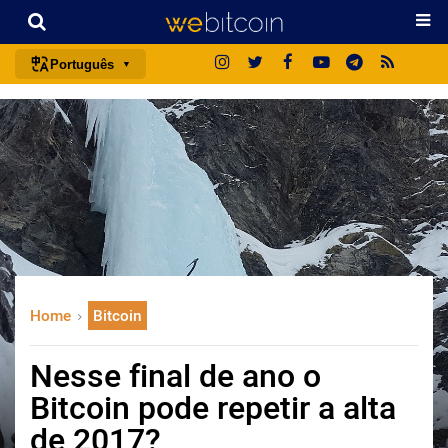
Português
português (BR)
english
español
français
italiano
deutsch
日本語
Home
Bitcoin
中文
русский
Nesse final de ano o
한국어
Bitcoin pode repetir a alta
العربية
de 2017?
ไทย