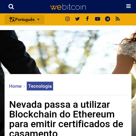
Português
português (BR)
english
español
français
italiano
deutsch
Home
Tecnologia
日本語
中文
Nevada passa a utilizar
русский
Blockchain do Ethereum
한국어
para emitir certificados de
العربية
casamento
ไทย