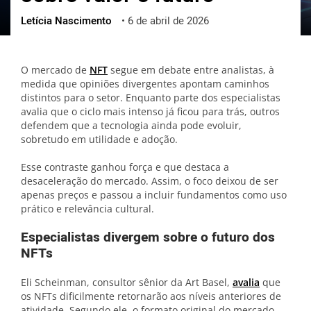
Letícia Nascimento
•
6 de abril de 2026
ქართული
polski
vietnamese
O mercado de
NFT
segue em debate entre analistas, à
medida que opiniões divergentes apontam caminhos
distintos para o setor. Enquanto parte dos especialistas
avalia que o ciclo mais intenso já ficou para trás, outros
defendem que a tecnologia ainda pode evoluir,
sobretudo em utilidade e adoção.
Esse contraste ganhou força e que destaca a
desaceleração do mercado. Assim, o foco deixou de ser
apenas preços e passou a incluir fundamentos como uso
prático e relevância cultural.
Especialistas divergem sobre o futuro dos
NFTs
Eli Scheinman, consultor sênior da Art Basel,
avalia
que
os NFTs dificilmente retornarão aos níveis anteriores de
atividade. Segundo ele, o formato original do mercado