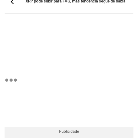
XRP pode subir para FVG, mas tendência segue de baixa
BTCBRL Cotação
por TradingVie