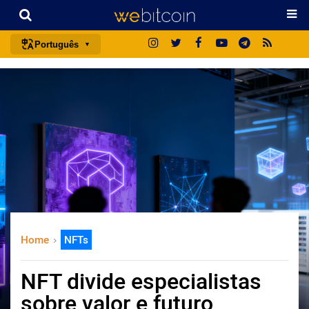
Português
português (BR)
english
español
français
italiano
deutsch
日本語
中文
Home
NFTs
русский
한국어
NFT divide especialistas
العربية
sobre valor e futuro
ไทย