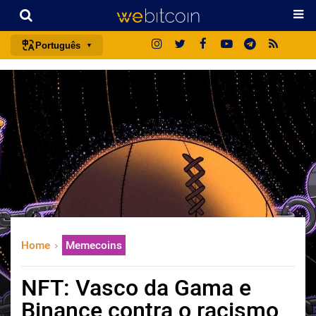
Português
português (BR)
english
español
français
italiano
deutsch
日本語
中文
Home
Memecoins
русский
한국어
NFT: Vasco da Gama e
العربية
Binance contra o racismo
ไทย