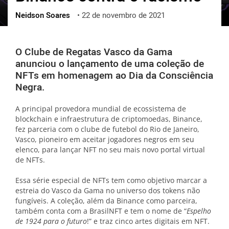
Neidson Soares
•
22 de novembro de 2021
ქართული
polski
vietnamese
O Clube de Regatas Vasco da Gama
anunciou o lançamento de uma coleção de
NFTs em homenagem ao Dia da Consciência
Negra.
A principal provedora mundial de ecossistema de
blockchain e infraestrutura de criptomoedas, Binance,
fez parceria com o clube de futebol do Rio de Janeiro,
Vasco, pioneiro em aceitar jogadores negros em seu
elenco, para lançar NFT no seu mais novo portal virtual
de NFTs.
Essa série especial de NFTs tem como objetivo marcar a
estreia do Vasco da Gama no universo dos tokens não
fungíveis. A coleção, além da Binance como parceira,
também conta com a BrasilNFT e tem o nome de “
Espelho
de 1924 para o futuro
!” e traz cinco artes digitais em NFT.