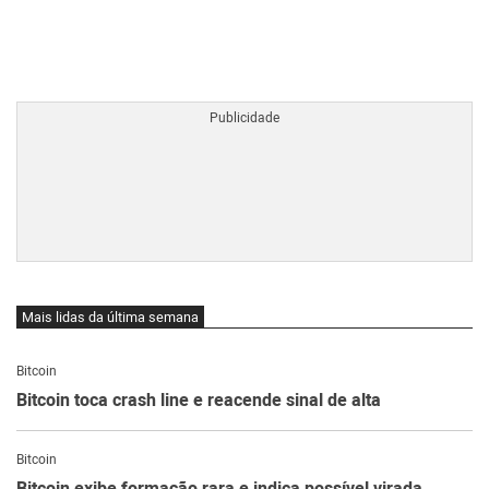
BTCBRL Cotação
por TradingVie
Mais lidas da última semana
Bitcoin
Bitcoin toca crash line e reacende sinal de alta
Bitcoin