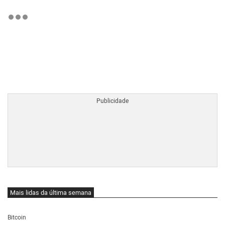
BTCBRL Cotação
por TradingVie
Mais lidas da última semana
Bitcoin