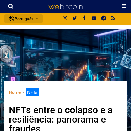
Português
português (BR)
english
español
français
italiano
deutsch
日本語
Home
NFTs
中文
русский
NFTs entre o colapso e a
한국어
resiliência: panorama e
العربية
fraudes
ไทย