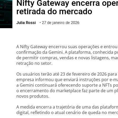
Nifty Gateway encerra ope
ไทย
retirada do mercado
ქართული
polski
Julia Rossi
•
27 de janeiro de 2026
vietnamese
A Nifty Gateway encerrou suas operações e entrou
confirmação da Gemini. A plataforma, conhecida 
de permitir compras, vendas e novas listagens,
retração no setor.
Os usuários terão até 23 de fevereiro de 2026 para 
empresa informou que enviará instruções por e-mai
a Gemini continuará oferecendo suporte a NFTs po
o encerramento do marketplace faz parte de um pl
novos produtos.
A medida encerra a trajetória de uma das plataform
digital, refletindo o atual cenário de queda no mer