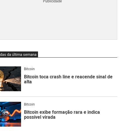
Blo
O
qu
é
Lig
Ne
do
Bit
O
idas da última semana
qu
são
Ato
Bitcoin
Sw
Bitcoin toca crash line e reacende sinal de
alta
Bitcoin
Bitcoin exibe formação rara e indica
possível virada