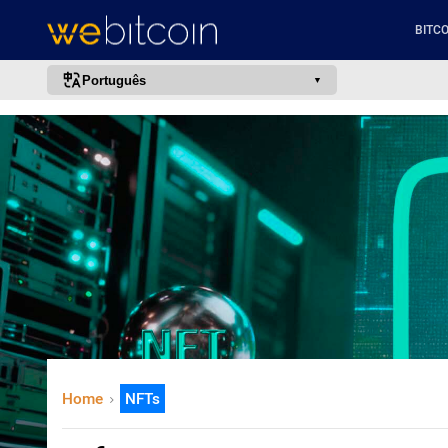
BITCO
Português
português (BR)
english
español
français
italiano
deutsch
日本語
中文
русский
Home
NFTs
한국어
العربية