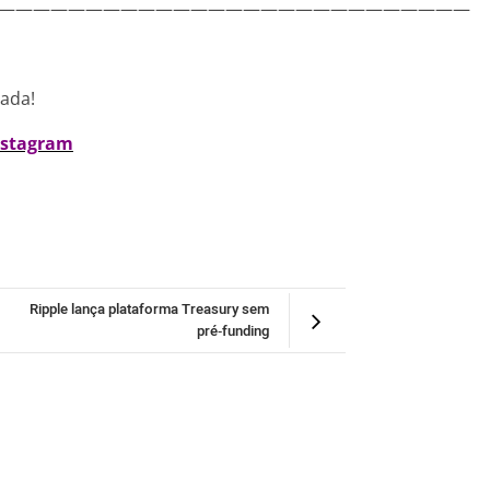
———————————————————————————
nada!
nstagram
Ripple lança plataforma Treasury sem
pré‑funding