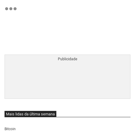
BTCBRL Cotação
por TradingVie
Mais lidas da última semana
Bitcoin