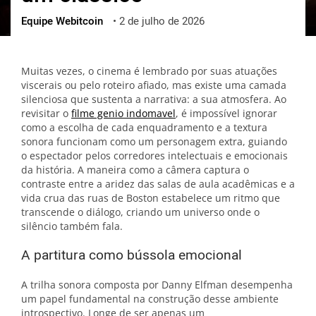
Equipe Webitcoin
•
2 de julho de 2026
ქართული
polski
vietnamese
Muitas vezes, o cinema é lembrado por suas atuações
viscerais ou pelo roteiro afiado, mas existe uma camada
silenciosa que sustenta a narrativa: a sua atmosfera. Ao
revisitar o
filme genio indomavel
, é impossível ignorar
como a escolha de cada enquadramento e a textura
sonora funcionam como um personagem extra, guiando
o espectador pelos corredores intelectuais e emocionais
da história. A maneira como a câmera captura o
contraste entre a aridez das salas de aula acadêmicas e a
vida crua das ruas de Boston estabelece um ritmo que
transcende o diálogo, criando um universo onde o
silêncio também fala.
A partitura como bússola emocional
A trilha sonora composta por Danny Elfman desempenha
um papel fundamental na construção desse ambiente
introspectivo. Longe de ser apenas um