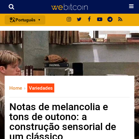
Português
português (BR)
english
español
français
italiano
deutsch
Home
Variedades
日本語
中文
Notas de melancolia e
русский
tons de outono: a
한국어
construção sensorial de
العربية
um clássico
ไทย