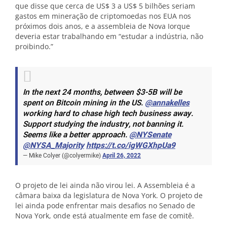
que disse que cerca de US$ 3 a US$ 5 bilhões seriam
gastos em mineração de criptomoedas nos EUA nos
próximos dois anos, e a assembleia de Nova Iorque
deveria estar trabalhando em “estudar a indústria, não
proibindo.”
In the next 24 months, between $3-5B will be
spent on Bitcoin mining in the US.
@annakelles
working hard to chase high tech business away.
Support studying the industry, not banning it.
Seems like a better approach.
@NYSenate
@NYSA_Majority
https://t.co/igWGXhpUa9
— Mike Colyer (@colyermike)
April 26, 2022
O projeto de lei ainda não virou lei. A Assembleia é a
câmara baixa da legislatura de Nova York. O projeto de
lei ainda pode enfrentar mais desafios no Senado de
Nova York, onde está atualmente em fase de comitê.