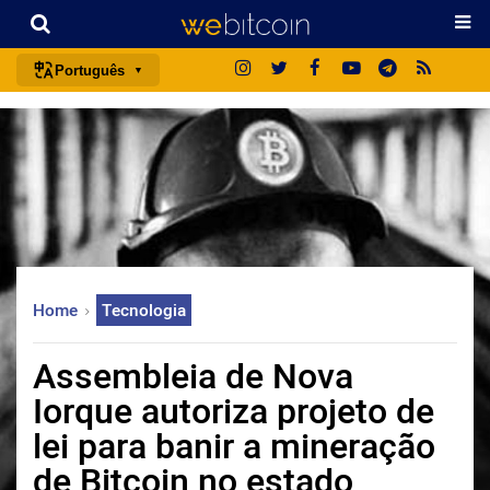
Português
português (BR)
english
español
français
italiano
deutsch
Home
Tecnologia
日本語
中文
Assembleia de Nova
русский
Iorque autoriza projeto de
한국어
lei para banir a mineração
العربية
de Bitcoin no estado
ไทย