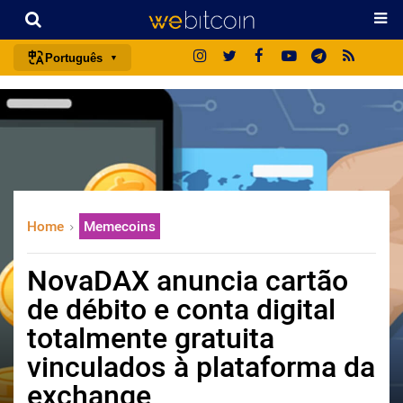
Português
português (BR)
english
español
français
italiano
Home
Memecoins
deutsch
日本語
NovaDAX anuncia cartão
中文
de débito e conta digital
русский
totalmente gratuita
한국어
vinculados à plataforma da
العربية
exchange
ไทย