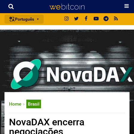
Português
português (BR)
english
español
français
italiano
deutsch
日本語
中文
Home
Brasil
русский
한국어
NovaDAX encerra
العربية
negociações
ไทย