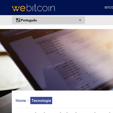
BITCO
Português
português (BR)
english
español
français
italiano
deutsch
日本語
中文
русский
Home
Tecnologia
한국어
العربية