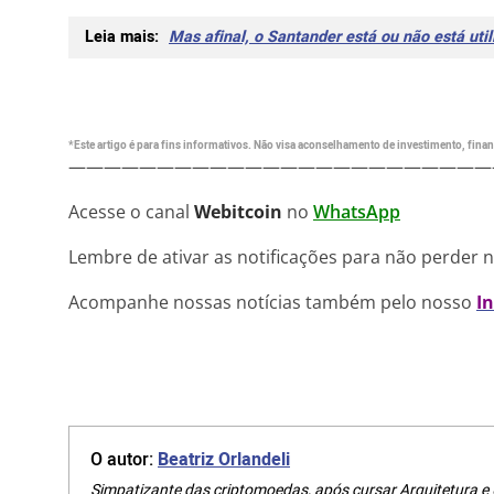
Leia mais:
Mas afinal, o Santander está ou não está ut
*Este artigo é para fins informativos. Não visa aconselhamento de investimento, financ
————————————————————————
Acesse o canal
Webitcoin
no
WhatsApp
Lembre de ativar as notificações para não perder 
Acompanhe nossas notícias também pelo nosso
I
O autor:
Beatriz Orlandeli
Simpatizante das criptomoedas, após cursar Arquitetura e