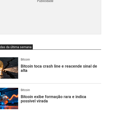
Blo
O
qu
é
Lig
Ne
do
Bit
O
idas da última semana
qu
são
Ato
Bitcoin
Sw
Bitcoin toca crash line e reacende sinal de
alta
Bitcoin
Bitcoin exibe formação rara e indica
possível virada