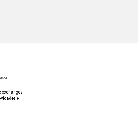
iros
 e exchanges.
ovidades e