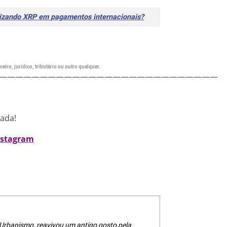
ilizando XRP em pagamentos internacionais?
eiro, jurídico, tributário ou outro qualquer.
———————————————————————————
nada!
nstagram
 Urbanismo, reavivou um antigo gosto pela