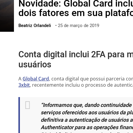
Novidade: Global Card incl
ไทย
dois fatores em sua plata
ქართული
polski
Beatriz Orlandeli
•
25 de março de 2019
vietnamese
Conta digital inclui 2FA para
usuários
A
Global Card
, conta digital que possui parceria c
3xbit
, recentemente incluiu o processo de autentic
“Informamos que, dando continuidade 
serviços oferecidos aos usuários da p
definitiva a autenticação de usuários 
Authenticator para as operações finan