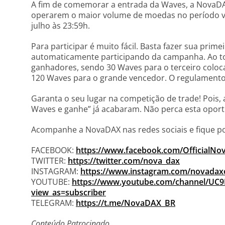
A fim de comemorar a entrada da Waves, a NovaDA
operarem o maior volume de moedas no período vi
julho às 23:59h.
Para participar é muito fácil. Basta fazer sua pri
automaticamente participando da campanha. Ao to
ganhadores, sendo 30 Waves para o terceiro coloc
120 Waves para o grande vencedor. O regulamento
Garanta o seu lugar na competição de trade! Pois
Waves e ganhe” já acabaram. Não perca esta opor
Acompanhe a NovaDAX nas redes sociais e fique p
FACEBOOK:
https://www.facebook.com/OfficialN
TWITTER:
https://twitter.com/nova_dax
INSTAGRAM:
https://www.instagram.com/novadaxof
YOUTUBE:
https://www.youtube.com/channel/U
view_as=subscriber
TELEGRAM:
https://t.me/NovaDAX_BR
Conteúdo Patrocinado