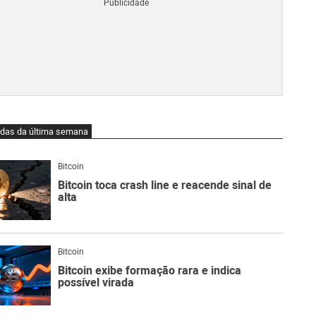
Blo
O
qu
é
Lig
Ne
do
Bit
O
idas da última semana
qu
são
Ato
Bitcoin
Sw
Bitcoin toca crash line e reacende sinal de
alta
Bitcoin
Bitcoin exibe formação rara e indica
possível virada