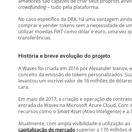
amadores são capazes de criar seus próprios ativo
crowdfunding –
tudo pela plataforma.
No caso específico da DEX, há uma vantagem ainda
comprar e vender tokens sem a necessidade de u
utilizar moedas FIAT como dólar e euro, uma vez qu
transferências.
História e breve evolução do projeto
A Waves foi criada em 2016 por Alexander Ivanov, 
conceito da emissão de tokens personalizados. Su
levantou um incrível valor de 16 milhões de dólare
cara.
Em maio de 2017, a criação e operação de contratos 
entrada da Waves na Microsoft Azure Cloud. Com i
recursos como o
Smart Asset
(Ativo Inteligente) e a
Atualmente, com ampla visibilidade e utilização 
capitalização de mercado
superior a 170 milhões de