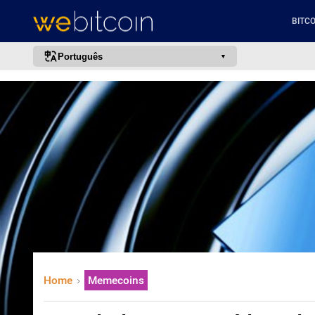
BITCO
Português
português (BR)
english
español
français
italiano
deutsch
日本語
中文
русский
Home
Memecoins
한국어
العربية