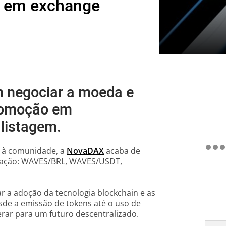
a em exchange
m negociar a moeda e
promoção em
listagem.
os à comunidade, a
NovaDAX
acaba de
iação: WAVES/BRL, WAVES/USDT,
 a adoção da tecnologia blockchain e as
sde a emissão de tokens até o uso de
erar para um futuro descentralizado.