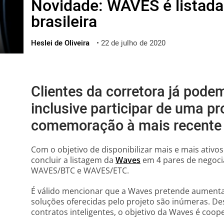
Novidade: WAVES é listad
ไทย
brasileira
ქართული
polski
Heslei de Oliveira
•
22 de julho de 2020
vietnamese
Clientes da corretora já pode
inclusive participar de uma 
comemoração à mais recente 
Com o objetivo de disponibilizar mais e mais ativ
concluir a listagem da
Waves
em 4 pares de negoc
WAVES/BTC e WAVES/ETC.
É válido mencionar que a Waves pretende aumentar
soluções oferecidas pelo projeto são inúmeras. De
contratos inteligentes, o objetivo da Waves é coop