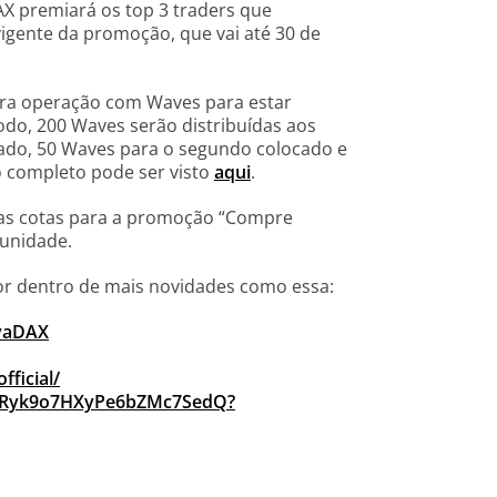
X premiará os top 3 traders que
gente da promoção, que vai até 30 de
meira operação com Waves para estar
do, 200 Waves serão distribuídas aos
ado, 50 Waves para o segundo colocado e
 completo pode ser visto
aqui
.
, as cotas para a promoção “Compre
tunidade.
or dentro de mais novidades como essa:
ovaDAX
ficial/
C9Ryk9o7HXyPe6bZMc7SedQ?