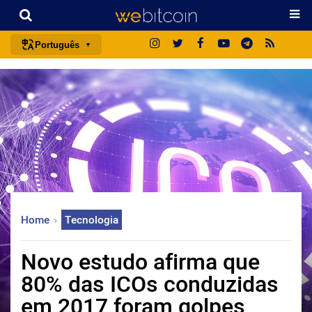
Português
português (BR)
english
español
français
italiano
deutsch
日本語
Home
Tecnologia
中文
русский
Novo estudo afirma que
한국어
80% das ICOs conduzidas
العربية
em 2017 foram golpes
ไทย