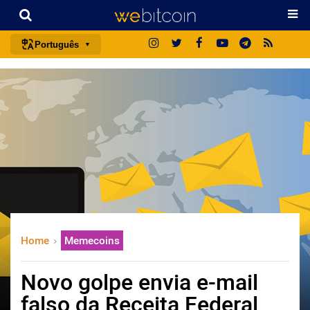
Português
português (BR)
english
español
français
italiano
deutsch
日本語
中文
Home
Memecoins
русский
한국어
Novo golpe envia e-mail
العربية
falso da Receita Federal
ไทย