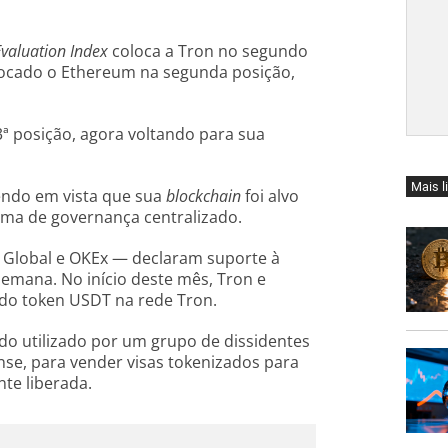
Evaluation Index
coloca a Tron no segundo
colocado o Ethereum na segunda posição,
3ª posição, agora voltando para sua
Mais l
endo em vista que sua
blockchain
foi alvo
ema de governança centralizado.
Global e OKEx — declaram suporte à
semana. No início deste mês, Tron e
 do token USDT na rede Tron.
do utilizado por um grupo de dissidentes
ense, para vender visas tokenizados para
te liberada.