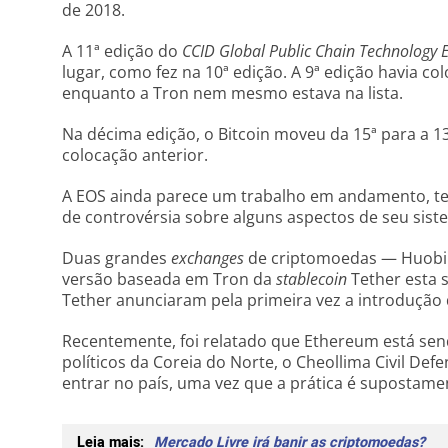
de 2018.
A 11ª edição do
CCID Global Public Chain Technology 
lugar, como fez na 10ª edição. A 9ª edição havia 
enquanto a Tron nem mesmo estava na lista.
Na décima edição, o Bitcoin moveu da 15ª para a 1
colocação anterior.
A EOS ainda parece um trabalho em andamento, t
de controvérsia sobre alguns aspectos de seu sist
Duas grandes
exchanges
de criptomoedas — Huobi 
versão baseada em Tron da
stablecoin
Tether esta 
Tether anunciaram pela primeira vez a introdução
Recentemente, foi relatado que Ethereum está sen
políticos da Coreia do Norte, o Cheollima Civil Def
entrar no país, uma vez que a prática é supostamen
Leia mais:
Mercado Livre irá banir as criptomoedas?