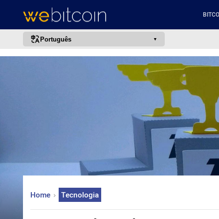
BITCO
Português
português (BR)
english
español
français
italiano
deutsch
日本語
中文
русский
Home
Tecnologia
한국어
العربية