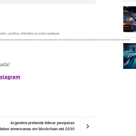
eiro, jurídico, tributário ou outro qualquer.
———————————————————————————
nada!
nstagram
Argentina pretende liderar pesquisas
latino-americanas em blockchain até 2030