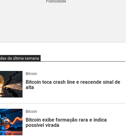
Blo
O
qu
é
Lig
Ne
do
Bit
O
idas da última semana
qu
são
Ato
Bitcoin
Sw
Bitcoin toca crash line e reacende sinal de
alta
Bitcoin
Bitcoin exibe formação rara e indica
possível virada