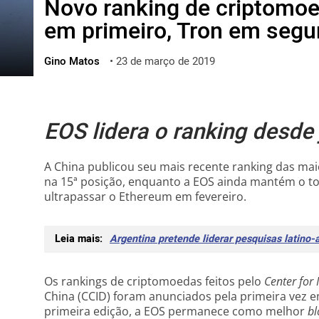
Novo ranking de criptomoe
ไทย
em primeiro, Tron em seg
ქართული
polski
Gino Matos
•
23 de março de 2019
vietnamese
EOS lidera o ranking desde
A China publicou seu mais recente ranking das mai
na 15ª posição, enquanto a EOS ainda mantém o t
ultrapassar o Ethereum em fevereiro.
Leia mais:
Argentina pretende liderar pesquisas latino
Os rankings de criptomoedas feitos pelo
Center for
China (CCID) foram anunciados pela primeira vez
primeira edição, a EOS permanece como melhor
bl