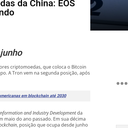
das da China: EOS
undo
 junho
ores criptomoedas, que coloca o Bitcoin
opo. A Tron vem na segunda posição, após
-americanas em blockchain até 2030
 Information and Industry Development
da
 em maio do ano passado. Em sua décima
ockchain
, posição que ocupa desde junho