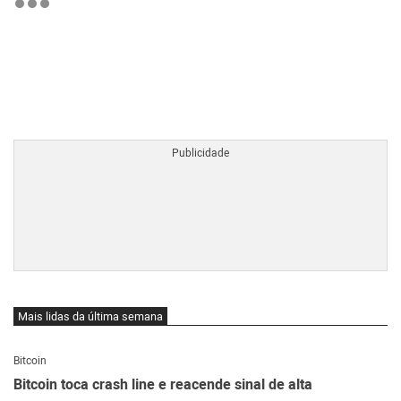
BTCBRL Cotação
por TradingVie
Mais lidas da última semana
Bitcoin
Bitcoin toca crash line e reacende sinal de alta