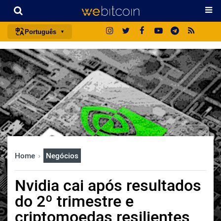
Português
português (BR)
english
español
français
italiano
deutsch
日本語
Home
Negócios
中文
русский
Nvidia cai após resultados
한국어
do 2º trimestre e
العربية
criptomoedas resilientes
ไทย