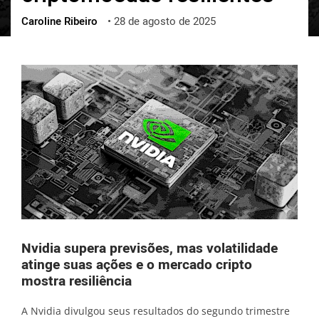
Caroline Ribeiro
•
28 de agosto de 2025
ქართული
polski
vietnamese
Nvidia supera previsões, mas volatilidade
atinge suas ações e o mercado cripto
mostra resiliência
A Nvidia divulgou seus resultados do segundo trimestre