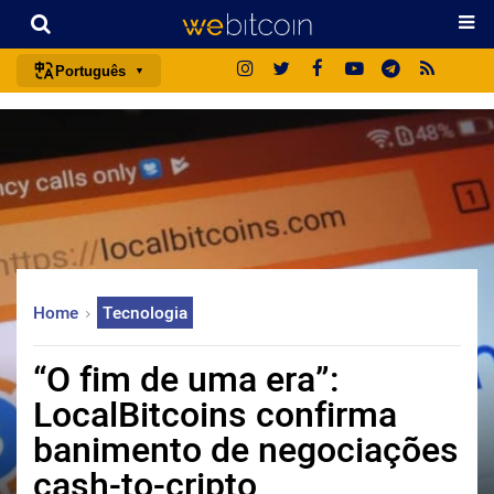
Português
português (BR)
english
español
français
italiano
deutsch
Home
Tecnologia
日本語
中文
“O fim de uma era”:
русский
LocalBitcoins confirma
한국어
banimento de negociações
العربية
cash-to-cripto
ไทย