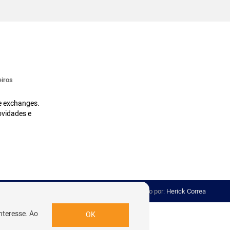
iros
 e exchanges.
ovidades e
Desenvolvido por:
Herick Correa
nteresse. Ao
OK