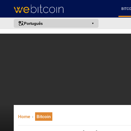
BITCO
Português
português (BR)
english
español
français
italiano
deutsch
日本語
中文
русский
Home
Bitcoin
한국어
العربية