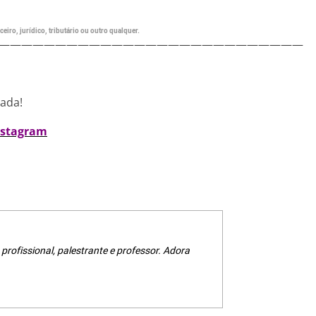
eiro, jurídico, tributário ou outro qualquer.
———————————————————————————
nada!
nstagram
 profissional, palestrante e professor. Adora