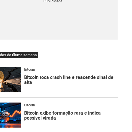
Blo
O
qu
é
Lig
Ne
do
Bit
O
idas da última semana
qu
são
Ato
Bitcoin
Sw
Bitcoin toca crash line e reacende sinal de
alta
Bitcoin
Bitcoin exibe formação rara e indica
possível virada