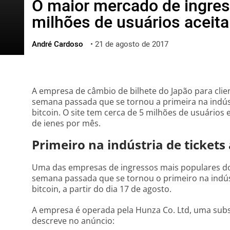
O maior mercado de ingre
ไทย
milhões de usuários aceita
ქართული
polski
André Cardoso
•
21 de agosto de 2017
vietnamese
A empresa de câmbio de bilhete do Japão para clie
semana passada que se tornou a primeira na indúst
bitcoin. O site tem cerca de 5 milhões de usuário
de ienes por mês.
Primeiro na indústria de tickets 
Uma das empresas de ingressos mais populares do
semana passada que se tornou o primeiro na indúst
bitcoin, a partir do dia 17 de agosto.
A empresa é operada pela Hunza Co. Ltd, uma subsi
descreve no anúncio: