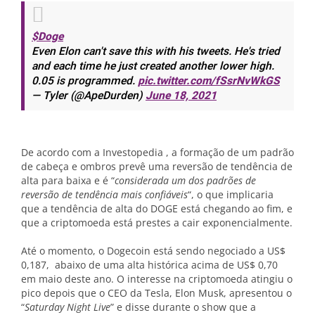
$Doge
Even Elon can't save this with his tweets. He's tried
and each time he just created another lower high.
0.05 is programmed.
pic.twitter.com/fSsrNvWkGS
— Tyler (@ApeDurden)
June 18, 2021
De acordo com a Investopedia , a formação de um padrão
de cabeça e ombros prevê uma reversão de tendência de
alta para baixa e é “
considerada um dos padrões de
reversão de tendência mais confiáveis
“, o que implicaria
que a tendência de alta do DOGE está chegando ao fim, e
que a criptomoeda está prestes a cair exponencialmente.
Até o momento, o Dogecoin está sendo negociado a US$
0,187, abaixo de uma alta histórica acima de US$ 0,70
em maio deste ano. O interesse na criptomoeda atingiu o
pico depois que o CEO da Tesla, Elon Musk, apresentou o
“
Saturday Night Live
” e disse durante o show que a