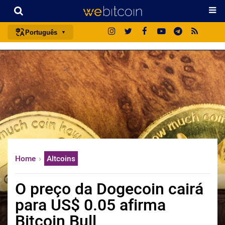
Português
português (BR)
english
español
français
italiano
deutsch
日本語
Home
Altcoins
中文
русский
O preço da Dogecoin cairá
한국어
para US$ 0.05 afirma
العربية
Bitcoin Bull
ไทย