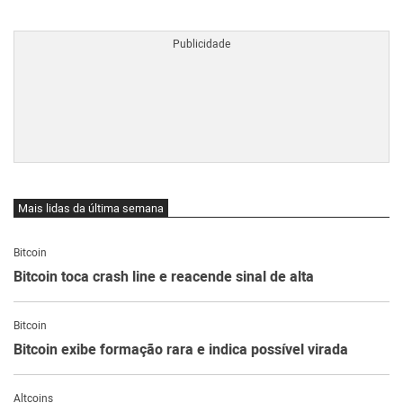
BTCBRL Cotação
por TradingVie
Mais lidas da última semana
Bitcoin
Bitcoin toca crash line e reacende sinal de alta
Bitcoin
Bitcoin exibe formação rara e indica possível virada
Altcoins