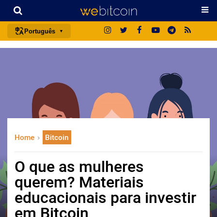
Português
português (BR)
english
español
français
italiano
deutsch
Home
Bitcoin
日本語
中文
O que as mulheres
русский
querem? Materiais
한국어
educacionais para investir
العربية
em Bitcoin
ไทย