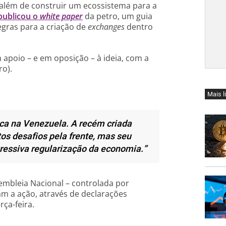
 além de construir um ecossistema para a
publicou o
white paper
da petro, um guia
gras para a criação de
exchanges
dentro
 apoio – e em oposição – à ideia, com a
ro).
Mais l
ca na Venezuela. A recém criada
s desafios pela frente, mas seu
ressiva regularização da economia.”
mbleia Nacional – controlada por
am a ação, através de declarações
ça-feira.