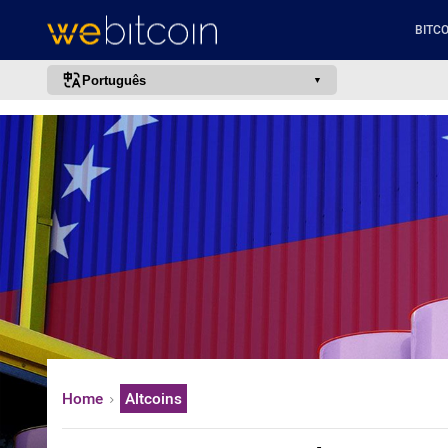
BITCO
Português
português (BR)
english
español
français
italiano
deutsch
日本語
中文
русский
Home
Altcoins
한국어
العربية