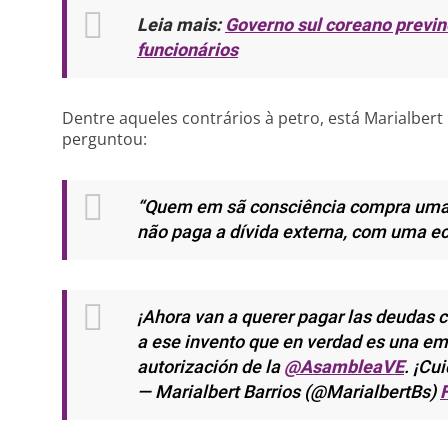
Leia mais:
Governo sul coreano previne
funcionários
Dentre aqueles contrários à petro, está Marialber
perguntou:
“Quem em sã consciência compra uma
não paga a dívida externa, com uma e
¡Ahora van a querer pagar las deudas co
a ese invento que en verdad es una em
autorización de la
@AsambleaVE
. ¡Cu
— Marialbert Barrios (@MarialbertBs)