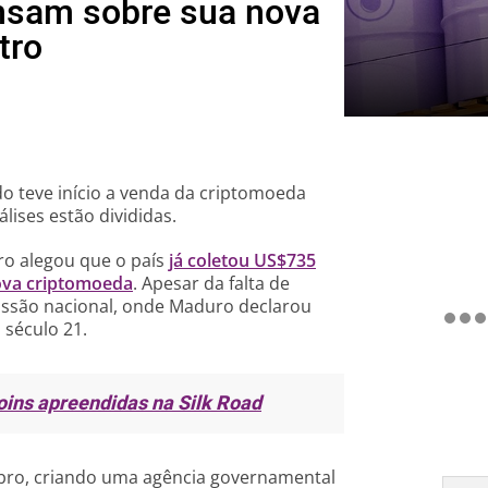
nsam sobre sua nova
tro
do teve início a venda da criptomoeda
lises estão divididas.
ro alegou que o país
já coletou US$735
nova criptomoeda
. Apesar da falta de
issão nacional, onde Maduro declarou
 século 21.
coins apreendidas na Silk Road
bro, criando uma agência governamental