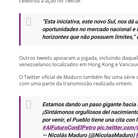
celebrou a ação no Twitter.
“Esta iniciativa, este novo Sul, nos d
oportunidades no mercado nacional e i
horizontes que não possuem limites,”
e
Outros tweets apoiaram a jogada, incluindo daque
venezuelanos localizados em Hong Kong e Vancouv
O Twitter oficial de Maduro também fez uma série 
com uma parte da transmissão realizada ontem:
Estamos dando un paso gigante hacia l
¡Sintámonos orgullosos del nacimiento
por venir, el Pueblo tiene una cita con 
#AlFuturoConElPetro
pic.twitter.co
— Nicolás Maduro (@NicolasMaduro)