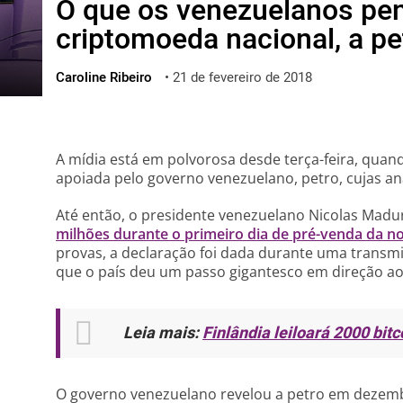
O que os venezuelanos pe
ไทย
criptomoeda nacional, a pe
ქართული
polski
Caroline Ribeiro
•
21 de fevereiro de 2018
vietnamese
A mídia está em polvorosa desde terça-feira, quan
apoiada pelo governo venezuelano, petro, cujas aná
Até então, o presidente venezuelano Nicolas Madu
milhões durante o primeiro dia de pré-venda da 
provas, a declaração foi dada durante uma transm
que o país deu um passo gigantesco em direção ao
Leia mais:
Finlândia leiloará 2000 bit
O governo venezuelano revelou a petro em dezem