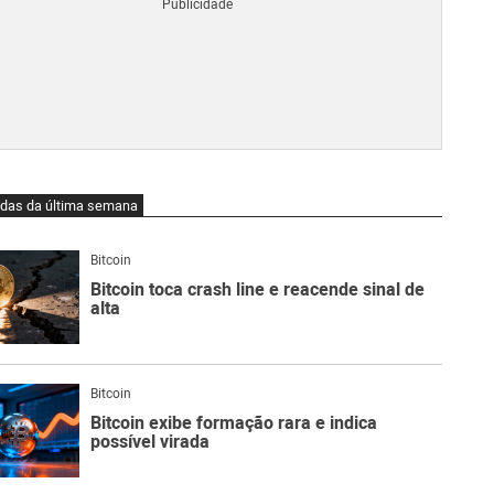
Blo
O
qu
é
Lig
Ne
do
Bit
O
idas da última semana
qu
são
Ato
Bitcoin
Sw
Bitcoin toca crash line e reacende sinal de
alta
Bitcoin
Bitcoin exibe formação rara e indica
possível virada