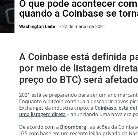
O que pode acontecer com 
ไทย
quando a Coinbase se torn
ქართული
polski
Washington Leite
•
22 de março de 2021
vietnamese
A Coinbase está definida pa
por meio de listagem direta
preço do BTC) será afetad
2021 está se preparando para ser um ano marcant
Enquanto o bitcoin continua a descobrir novos pic
Exchanges da indústria cripto, a
Coinbase, está def
uma listagem direta
– anunciando uma nova era para
De acordo com a
Bloomberg
, as ações da Coinbas
375 com base em um recente leilão privado da Na