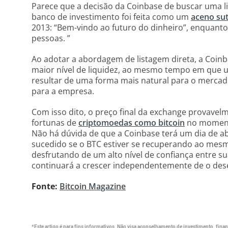
Parece que a decisão da Coinbase de buscar uma l
banco de investimento foi feita como um
aceno sut
2013: “Bem-vindo ao futuro do dinheiro”, enquanto 
pessoas. ”
Ao adotar a abordagem de listagem direta, a Coin
maior nível de liquidez, ao mesmo tempo em que ut
resultar de uma forma mais natural para o mercad
para a empresa.
Com isso dito, o preço final da exchange provavel
fortunas de
criptomoedas como bitcoin
no momento
Não há dúvida de que a Coinbase terá um dia de a
sucedido se o BTC estiver se recuperando ao mesm
desfrutando de um alto nível de confiança entre s
continuará a crescer independentemente de o des
Fonte:
Bitcoin Magazine
*Este artigo é para fins informativos. Não visa aconselhamento de investimento, financ