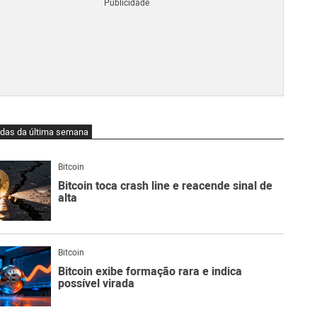
Blo
O
qu
é
Lig
Ne
do
Bit
O
idas da última semana
qu
são
Ato
Bitcoin
Sw
Bitcoin toca crash line e reacende sinal de
alta
Bitcoin
Bitcoin exibe formação rara e indica
possível virada