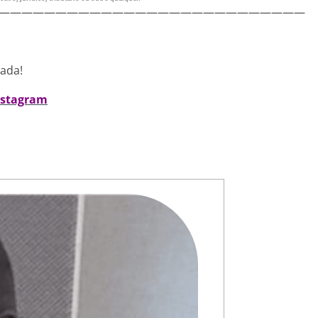
———————————————————————————
nada!
nstagram