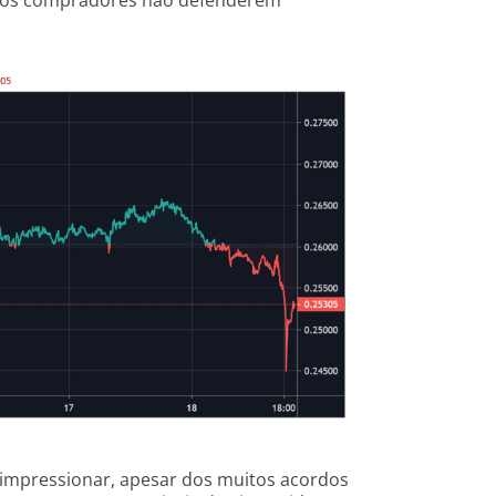
se os compradores não defenderem
 impressionar, apesar dos muitos acordos