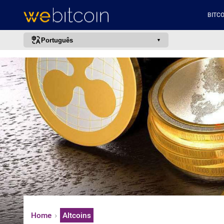
BITCO
Português
português (BR)
english
español
français
italiano
deutsch
日本語
中文
русский
한국어
Home
Altcoins
العربية