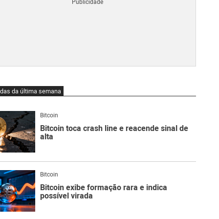
Blo
O
qu
é
Lig
Ne
do
Bit
O
idas da última semana
qu
são
Ato
Bitcoin
Sw
Bitcoin toca crash line e reacende sinal de
alta
Bitcoin
Bitcoin exibe formação rara e indica
possível virada