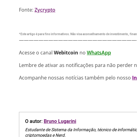
Fonte:
Zycrypto
*Este artigo é para fins informativos. Não visa aconselhamento de investimento, financ
————————————————————————
Acesse o canal
Webitcoin
no
WhatsApp
Lembre de ativar as notificações para não perder 
Acompanhe nossas notícias também pelo nosso
I
O autor:
Bruno Lugarini
Estudante de Sistema da Informação, técnico de informátic
criptomoedas e Nerd.