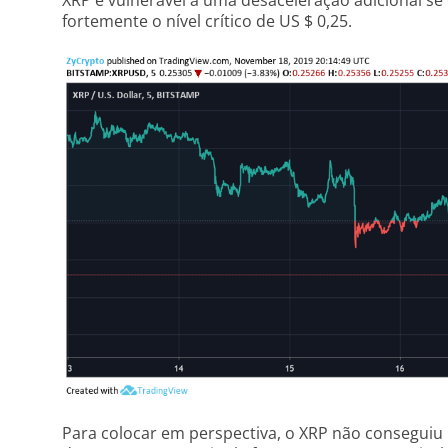
XRP é vulnerável a uma desaceleração adicional 
fortemente o nível crítico de US $ 0,25.
Para colocar em perspectiva, o XRP não conseguiu